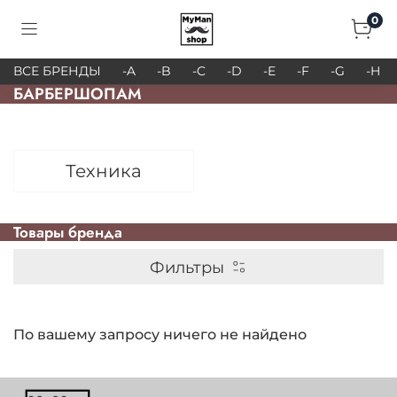
0
ВСЕ БРЕНДЫ
-A
-B
-C
-D
-E
-F
-G
-H
БАРБЕРШОПАМ
Техника
Товары брендa
Фильтры
По вашему запросу ничего не найдено