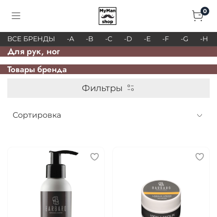
0
ВСЕ БРЕНДЫ
-A
-B
-C
-D
-E
-F
-G
-H
Для рук, ног
Товары брендa
Фильтры