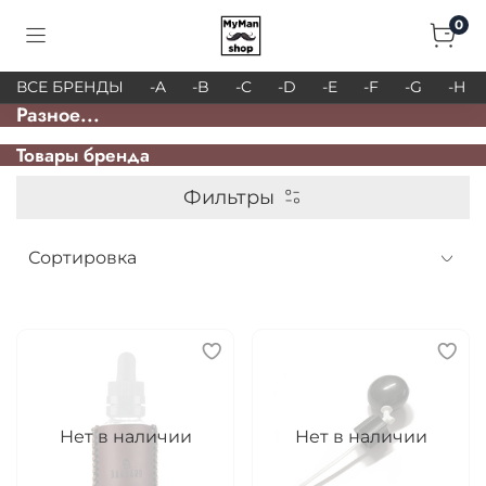
0
ВСЕ БРЕНДЫ
-A
-B
-C
-D
-E
-F
-G
-H
Разное...
Товары брендa
Фильтры
Нет в наличии
Нет в наличии