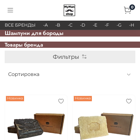
0
ВСЕ БРЕНДЫ
-A
-B
-C
-D
-E
-F
-G
-H
Шампуни для бороды
Товары брендa
Фильтры
Новинка
Новинка