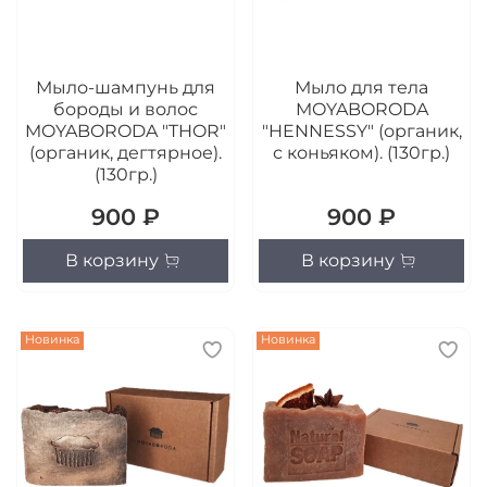
Мыло-шампунь для
Мыло для тела
бороды и волос
MOYABORODA
MOYABORODA "THOR"
"HENNESSY" (органик,
(органик, дегтярное).
с коньяком). (130гр.)
(130гр.)
900 ₽
900 ₽
В корзину
В корзину
Новинка
Новинка