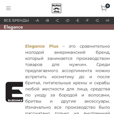
0
ВСЕ БРЕНДЫ
-A
-B
-C
-D
-E
-F
-G
-H
Elegance
Elegance Plus
– это сравнительно
молодой американский бренд,
который занимается производством
товаров для мужчин. Среди
предлагаемого ассортимента можно
встретить косметику до и после
бритья, питательные кремы и скрабы
любой жесткости для лица, средства
по уходу за бородой и волосами,
бритвы и другие аксессуары.
Изначально все производство было
рассчитано только на внутренний