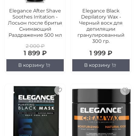
Elegance After Shave
Elegance Black
Soothes Irritation -
Depilatory Wax -
Лосьон после бритья
Черный воск для
Снимающий
депиляции
Раздражение 500 мл
гранулированный
300 гр.
2 000 ₽
1 899 ₽
1 999 ₽
В корзину
В корзину