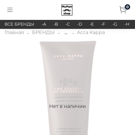
0
ВСЕ БРЕНДЫ
-A
-B
-C
-D
-E
-F
-G
-H
Главная
БРЕНДЫ
...
Acca Kappa
Нет в наличии