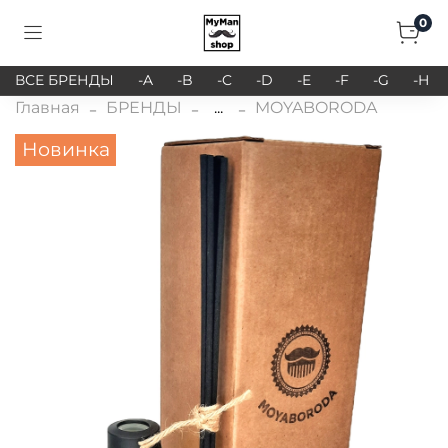
0
ВСЕ БРЕНДЫ
-A
-B
-C
-D
-E
-F
-G
-H
Главная
БРЕНДЫ
...
MOYABORODA
Новинка