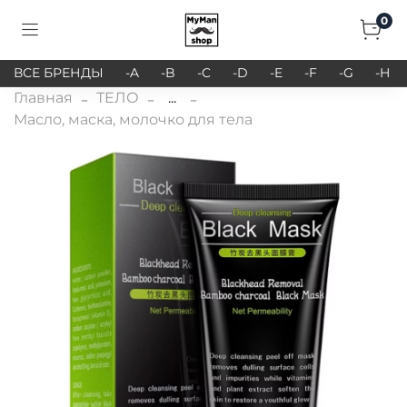
0
ВСЕ БРЕНДЫ
-A
-B
-C
-D
-E
-F
-G
-H
Главная
ТЕЛО
...
Масло, маска, молочко для тела