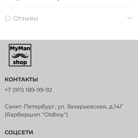
Отзывы
КОНТАКТЫ
+7 (911) 189-99-92
Санкт-Петербург, ул. Захарьевская, д.14Г
(барбершоп "Oldboy")
СОЦСЕТИ