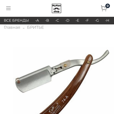
0
ВСЕ БРЕНДЫ
-A
-B
-C
-D
-E
-F
-G
-H
Главная
БРИТЬЕ