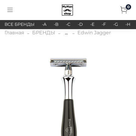
0
ВСЕ БРЕНДЫ
-A
-B
-C
-D
-E
-F
-G
-H
Главная
БРЕНДЫ
...
Edwin Jagger