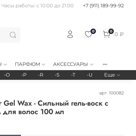
Часы работы: с 10:00 до 21:00
+7 (911) 189-99-92
0
0
0 ₽
Ы
ПАРФЮМ
АКСЕССУАРЫ
-O
-P
-R
-S
-T
-U
Еще
арт.
100082
r Gel Wax - Сильный гель-воск с
 для волос 100 мл