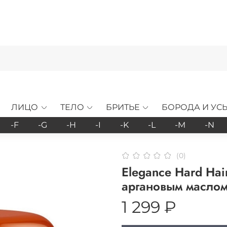
ЛИЦО
ТЕЛО
БРИТЬЕ
БОРОДА И УС
-F
-G
-H
-I
-K
-L
-M
-N
(0)
Elegance Hard Hai
аргановым маслом
1 299 ₽