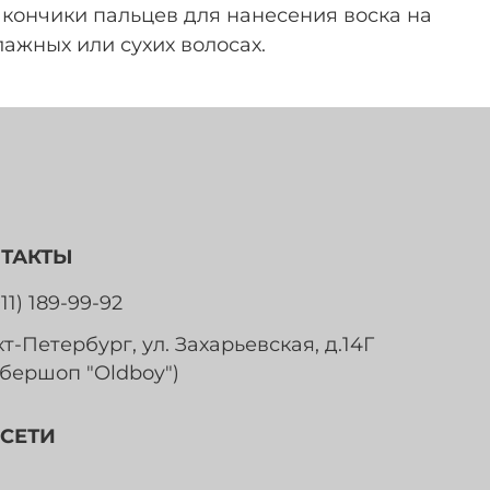
 кончики пальцев для нанесения воска на
лажных или сухих волосах.
ТАКТЫ
911) 189-99-92
т-Петербург, ул. Захарьевская, д.14Г
бершоп "Oldboy")
СЕТИ