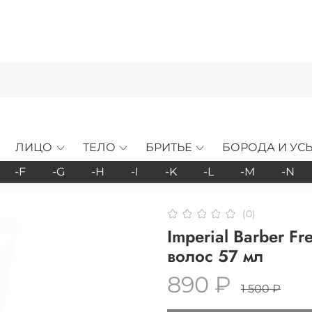
ЛИЦО
ТЕЛО
БРИТЬЕ
БОРОДА И УС
-F
-G
-H
-I
-K
-L
-M
-N
(0)
Imperial Barber F
волос 57 мл
890 ₽
1 500 ₽