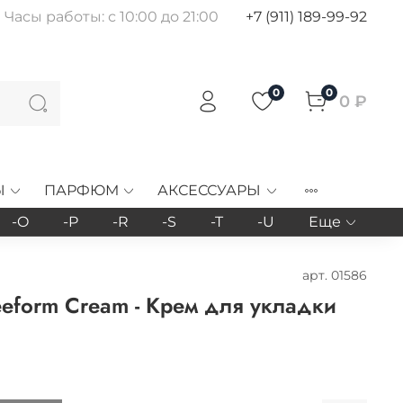
Часы работы: с 10:00 до 21:00
+7 (911) 189-99-92
0
0
0 ₽
Ы
ПАРФЮМ
АКСЕССУАРЫ
-O
-P
-R
-S
-T
-U
Еще
арт.
01586
reeform Cream - Крем для укладки