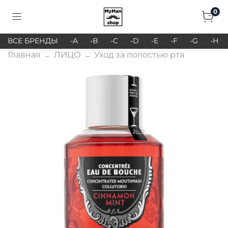
0
ВСЕ БРЕНДЫ
-A
-B
-C
-D
-E
-F
-G
-H
Главная
ЛИЦО
Уход за полостью рта