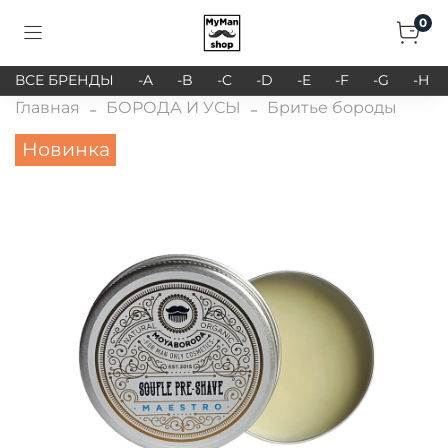
0
ВСЕ БРЕНДЫ
-A
-B
-C
-D
-E
-F
-G
-H
Главная
БОРОДА И УСЫ
Бритье бороды
Новинка