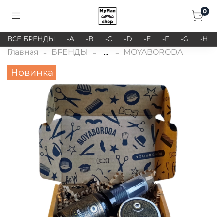
0
ВСЕ БРЕНДЫ
-A
-B
-C
-D
-E
-F
-G
-H
Главная
БРЕНДЫ
...
MOYABORODA
Новинка