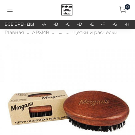
0
ВСЕ БРЕНДЫ
-A
-B
-C
-D
-E
-F
-G
-H
Главная
АРХИВ
...
Щетки и расчески