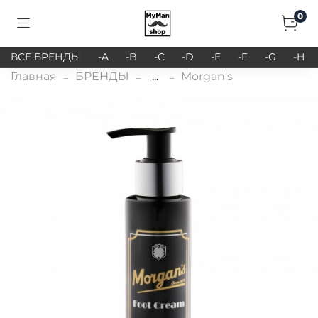
0
ВСЕ БРЕНДЫ
-A
-B
-C
-D
-E
-F
-G
-H
Главная
БРЕНДЫ
...
Morgan's