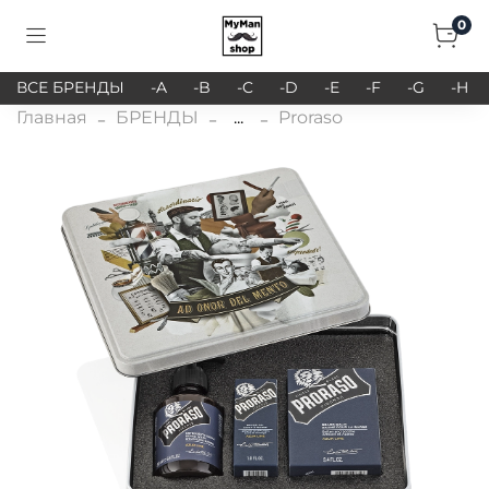
0
ВСЕ БРЕНДЫ
-A
-B
-C
-D
-E
-F
-G
-H
Главная
БРЕНДЫ
...
Proraso