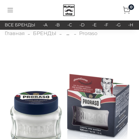
0
ВСЕ БРЕНДЫ
-A
-B
-C
-D
-E
-F
-G
-H
Главная
БРЕНДЫ
...
Proraso