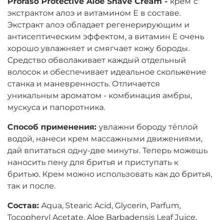
Proraso Protective Aloe Shave Cream -
крем
с
экстрактом алоэ и витамином Е в составе.
Экстракт алоэ обладает регенерирующим и
антисептическим эффектом, а витамин Е очень
хорошо увлажняет и смягчает кожу бороды.
Средство обволакивает каждый отдельный
волосок и обеспечивает идеальное скольжение
станка и маневренность. Отличается
уникальным ароматом - комбинация амбры,
мускуса и папоротника.
Способ применения:
увлажни бороду тёплой
водой, нанеси крем массажными движениями,
дай впитаться одну-две минуты. Теперь можешь
наносить пену для бритья и приступать к
бритью. Крем можно использовать как до бритья,
так и после.
Состав:
Aqua, Stearic Acid, Glycerin, Parfum,
Tocopheryl Acetate, Aloe Barbadensis Leaf Juice,