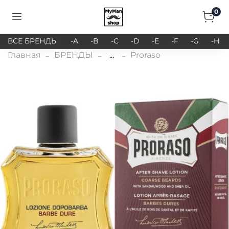
0
ВСЕ БРЕНДЫ
-A
-B
-C
-D
-E
-F
-G
-H
Главная
БРЕНДЫ
...
Proraso