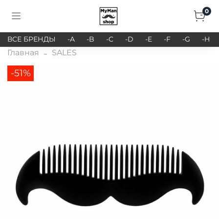
0
ВСЕ БРЕНДЫ
-A
-B
-C
-D
-E
-F
-G
-H
Главная
SALES
-51%