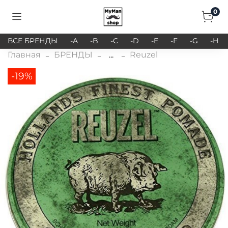
0
ВСЕ БРЕНДЫ
-A
-B
-C
-D
-E
-F
-G
-H
Главная
БРЕНДЫ
...
Reuzel
-19%