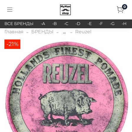
0
ВСЕ БРЕНДЫ
-A
-B
-C
-D
-E
-F
-G
-H
Главная
БРЕНДЫ
...
Reuzel
-21%