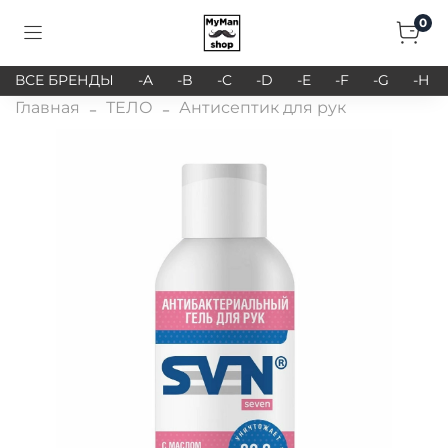
0
ВСЕ БРЕНДЫ
-A
-B
-C
-D
-E
-F
-G
-H
Главная
ТЕЛО
Антисептик для рук